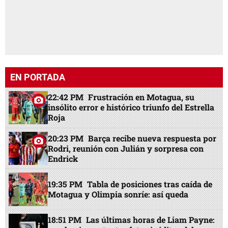
EN PORTADA
22:42 PM
Frustración en Motagua, su
insólito error e histórico triunfo del Estrella
Roja
20:23 PM
Barça recibe nueva respuesta por
Rodri, reunión con Julián y sorpresa con
Endrick
19:35 PM
Tabla de posiciones tras caída de
Motagua y Olimpia sonríe: así queda
18:51 PM
Las últimas horas de Liam Payne: