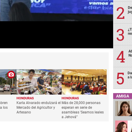
De
ju
¿T
re
Ab
Na
Da
a 
AMIGA
HONDURAS
HONDURAS
abren
Karla Alvarado endulzará el
Más de 28,000 personas
a los
Mercado del Agricultor y
esperan en serie de
Artesano
asambleas 'Seamos leales
a Jehová”