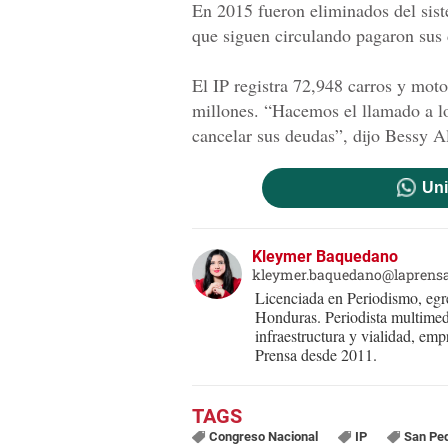
En 2015 fueron eliminados del sis
que siguen circulando pagaron sus 
El IP registra 72,948 carros y mo
millones. “Hacemos el llamado a l
cancelar sus deudas”, dijo Bessy Al
Uni
Kleymer Baquedano
kleymer.baquedano@laprens
Licenciada en Periodismo, eg
Honduras. Periodista multimed
infraestructura y vialidad, em
Prensa desde 2011.
Congreso Nacional
IP
San Ped