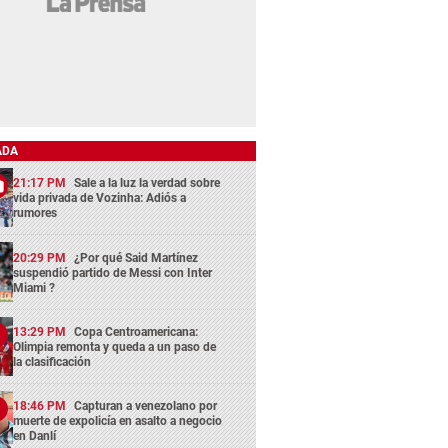
ADA
21:17 PM
Sale a la luz la verdad sobre
vida privada de Vozinha: Adiós a
rumores
20:29 PM
¿Por qué Said Martínez
suspendió partido de Messi con Inter
Miami ?
13:29 PM
Copa Centroamericana:
Olimpia remonta y queda a un paso de
la clasificación
18:46 PM
Capturan a venezolano por
muerte de expolicía en asalto a negocio
en Danlí