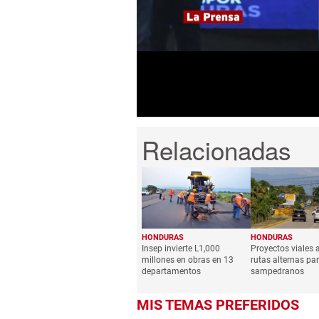
seconds
of
51
seconds
Volume
0%
HONDURAS
HONDURAS
Insep invierte L1,000
Proyectos viales 
millones en obras en 13
rutas alternas par
departamentos
sampedranos
MIS TEMAS PREFERIDOS