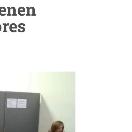
ienen
ores