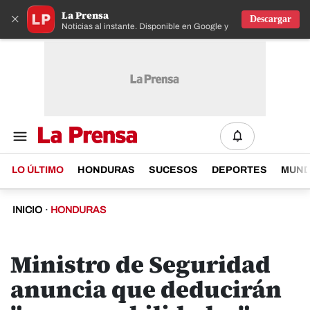
La Prensa
×
Descargar
Noticias al instante. Disponible en Google y IOS
LO ÚLTIMO
HONDURAS
SUCESOS
DEPORTES
MUN
INICIO
·
HONDURAS
Ministro de Seguridad
anuncia que deducirán