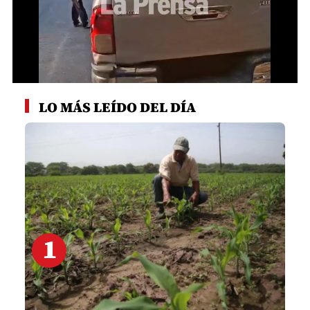
0
seconds
LO MÁS LEÍDO DEL DÍA
of
2
minutes,
58
seconds
1