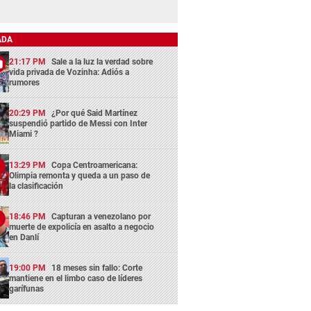
ADA
21:17 PM
Sale a la luz la verdad sobre
vida privada de Vozinha: Adiós a
rumores
20:29 PM
¿Por qué Said Martínez
suspendió partido de Messi con Inter
Miami ?
13:29 PM
Copa Centroamericana:
Olimpia remonta y queda a un paso de
la clasificación
18:46 PM
Capturan a venezolano por
muerte de expolicía en asalto a negocio
en Danlí
19:00 PM
18 meses sin fallo: Corte
mantiene en el limbo caso de líderes
garífunas