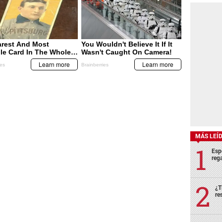
MÁS LEÍ
Esp
rega
¿T
re