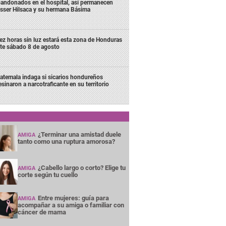
andonados en el hospital, así permanecen
sser Hilsaca y su hermana Básima
ez horas sin luz estará esta zona de Honduras
te sábado 8 de agosto
atemala indaga si sicarios hondureños
esinaron a narcotraficante en su territorio
¿Terminar una amistad duele
AMIGA
tanto como una ruptura amorosa?
¿Cabello largo o corto? Elige tu
AMIGA
corte según tu cuello
Entre mujeres: guía para
AMIGA
acompañar a su amiga o familiar con
cáncer de mama