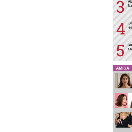
Ab
Na
Di
es
Gu
as
AMIGA