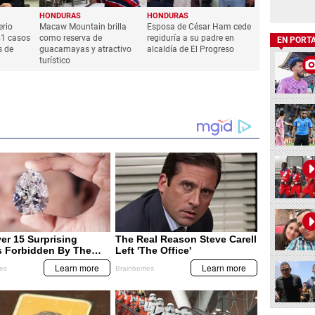
HONDURAS
HONDURAS
erio
Macaw Mountain brilla
Esposa de César Ham cede
51 casos
como reserva de
regiduría a su padre en
EN PORT
s de
guacamayas y atractivo
alcaldía de El Progreso
turístico