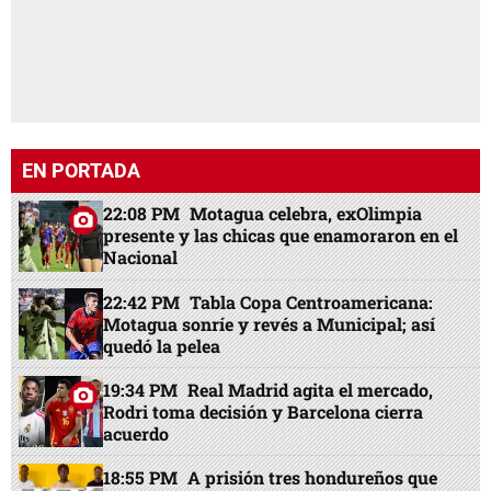
EN PORTADA
22:08 PM
Motagua celebra, exOlimpia
presente y las chicas que enamoraron en el
Nacional
22:42 PM
Tabla Copa Centroamericana:
Motagua sonríe y revés a Municipal; así
quedó la pelea
19:34 PM
Real Madrid agita el mercado,
Rodri toma decisión y Barcelona cierra
acuerdo
18:55 PM
A prisión tres hondureños que