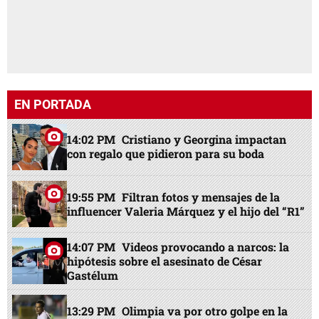
EN PORTADA
14:02 PM
Cristiano y Georgina impactan
con regalo que pidieron para su boda
19:55 PM
Filtran fotos y mensajes de la
influencer Valeria Márquez y el hijo del “R1”
14:07 PM
Videos provocando a narcos: la
hipótesis sobre el asesinato de César
Gastélum
13:29 PM
Olimpia va por otro golpe en la