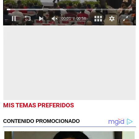
0
seconds
of
58
seconds
MIS TEMAS PREFERIDOS