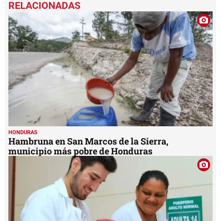
seconds
of
1
minute,
40
seconds
HONDURAS
Hambruna en San Marcos de la Sierra,
municipio más pobre de Honduras