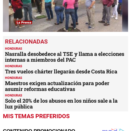
0
seconds
of
1
HONDURAS
minute,
Nasralla desobedece al TSE y llama a elecciones
43
internas a miembros del PAC
seconds
HONDURAS
Tres vuelos chárter llegarán desde Costa Rica
HONDURAS
Maestros exigen actualización para poder
asumir reformas educativas
HONDURAS
Solo el 20% de los abusos en los niños sale a la
luz pública
MIS TEMAS PREFERIDOS