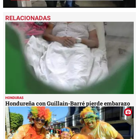
0
seconds
of
59
seconds
HONDURAS
Hondureña con Guillain-Barré pierde embarazo