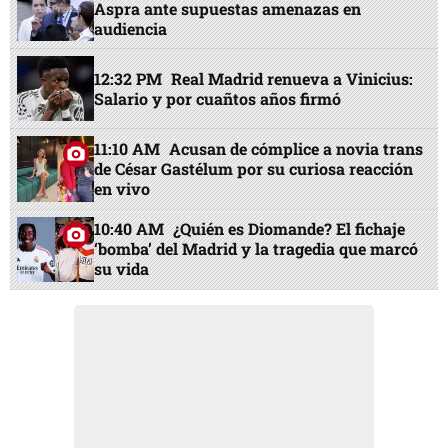
Aspra ante supuestas amenazas en
audiencia
12:32 PM
Real Madrid renueva a Vinicius:
Salario y por cuañtos años firmó
11:10 AM
Acusan de cómplice a novia trans
de César Gastélum por su curiosa reacción
en vivo
10:40 AM
¿Quién es Diomande? El fichaje
‘bomba’ del Madrid y la tragedia que marcó
su vida