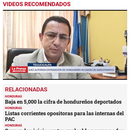
VIDEOS RECOMENDADOS
0
seconds
of
2
HONDURAS
minutes,
Baja en 5,000 la cifra de hondureños deportados
28
HONDURAS
seconds
Listas corrientes opositoras para las internas del
PAC
HONDURAS