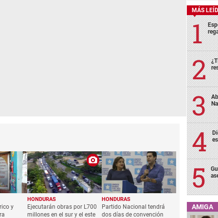
MÁS LEÍ
Esp
rega
¿T
re
Ab
Na
Di
es
Gu
as
HONDURAS
HONDURAS
AMIGA
rico y
Ejecutarán obras por L700
Partido Nacional tendrá
ra
millones en el sur y el este
dos días de convención