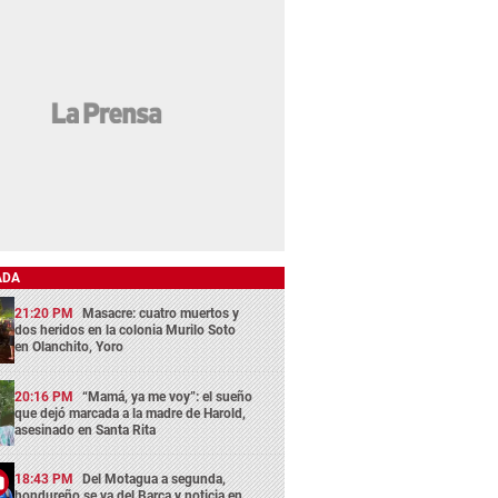
ADA
21:20 PM
Masacre: cuatro muertos y
dos heridos en la colonia Murilo Soto
en Olanchito, Yoro
20:16 PM
“Mamá, ya me voy”: el sueño
que dejó marcada a la madre de Harold,
asesinado en Santa Rita
18:43 PM
Del Motagua a segunda,
hondureño se va del Barça y noticia en