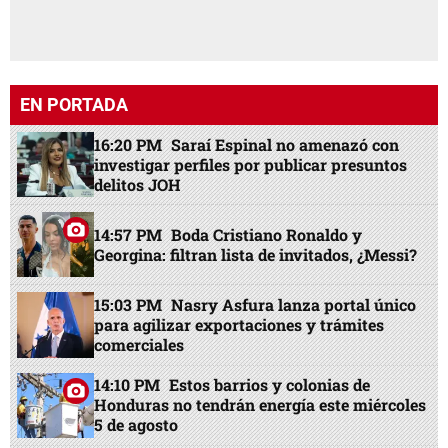
EN PORTADA
16:20 PM
Saraí Espinal no amenazó con
investigar perfiles por publicar presuntos
delitos JOH
14:57 PM
Boda Cristiano Ronaldo y
Georgina: filtran lista de invitados, ¿Messi?
15:03 PM
Nasry Asfura lanza portal único
para agilizar exportaciones y trámites
comerciales
14:10 PM
Estos barrios y colonias de
Honduras no tendrán energía este miércoles
5 de agosto