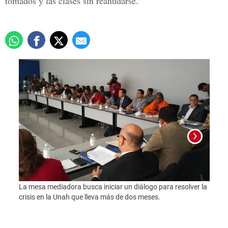
tomados y las clases sin reanudarse.
La mesa mediadora busca iniciar un diálogo para resolver la
crisis en la Unah que lleva más de dos meses.
La me
crisi