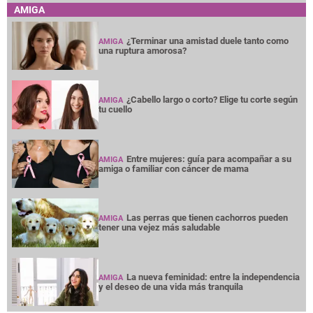
AMIGA
¿Terminar una amistad duele tanto como
AMIGA
una ruptura amorosa?
¿Cabello largo o corto? Elige tu corte según
AMIGA
tu cuello
Entre mujeres: guía para acompañar a su
AMIGA
amiga o familiar con cáncer de mama
Las perras que tienen cachorros pueden
AMIGA
tener una vejez más saludable
La nueva feminidad: entre la independencia
AMIGA
y el deseo de una vida más tranquila