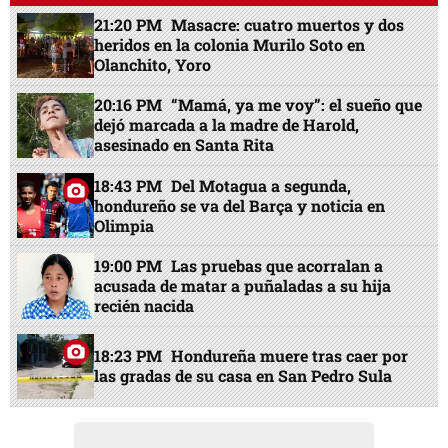
21:20 PM
Masacre: cuatro muertos y dos
heridos en la colonia Murilo Soto en
Olanchito, Yoro
20:16 PM
“Mamá, ya me voy”: el sueño que
dejó marcada a la madre de Harold,
asesinado en Santa Rita
18:43 PM
Del Motagua a segunda,
hondureño se va del Barça y noticia en
Olimpia
19:00 PM
Las pruebas que acorralan a
acusada de matar a puñaladas a su hija
recién nacida
18:23 PM
Hondureña muere tras caer por
las gradas de su casa en San Pedro Sula