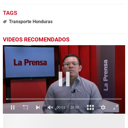
Transporte Honduras
VIDEOS RECOMENDADOS
0
seconds
of