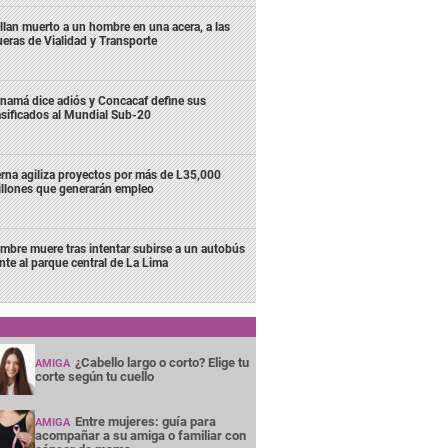
llan muerto a un hombre en una acera, a las
ueras de Vialidad y Transporte
namá dice adiós y Concacaf define sus
asificados al Mundial Sub-20
rna agiliza proyectos por más de L35,000
llones que generarán empleo
mbre muere tras intentar subirse a un autobús
ente al parque central de La Lima
¿Cabello largo o corto? Elige tu
AMIGA
corte según tu cuello
Entre mujeres: guía para
AMIGA
acompañar a su amiga o familiar con