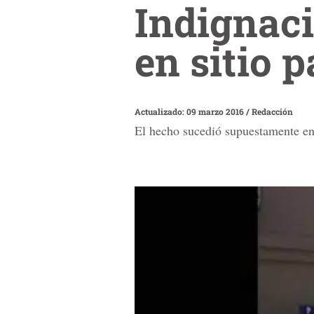
Indignaci
en sitio 
Actualizado: 09 marzo 2016
/
Redacción
El hecho sucedió supuestamente en