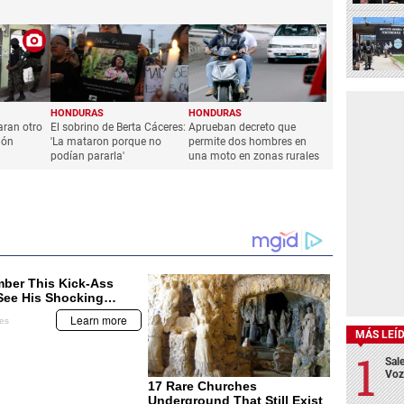
HONDURAS
HONDURAS
aran otro
El sobrino de Berta Cáceres:
Aprueban decreto que
ión
'La mataron porque no
permite dos hombres en
podían pararla'
una moto en zonas rurales
MÁS LEÍ
Sale
Voz