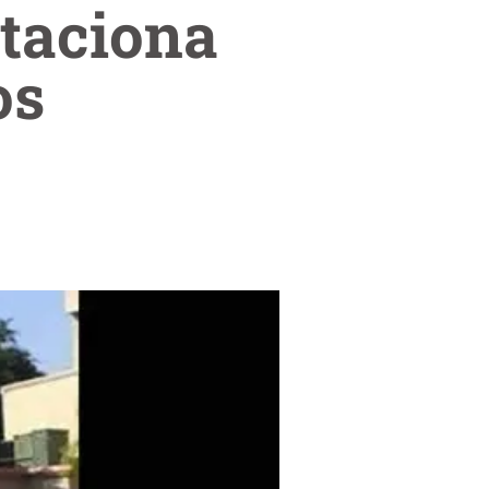
staciona
os