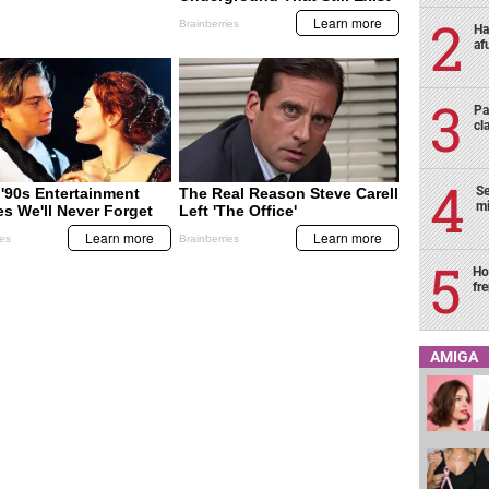
Ha
af
Pa
cl
Se
mi
Ho
fr
AMIGA