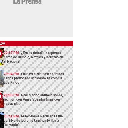
ADA
22:17 PM
¿Era su debut? Inesperado
héroe de Olimpia, festejos y bellezas en
el Nacional
20:04 PM
Falla en el sistema de frenos
habría provocado accidente en colonia
Los Pinos
20:00 PM
Real Madrid anuncia salida,
reunión con Vini y Vozinha firma con
nuevo club
21:41 PM
Milei vuelve a acusar a Lula
da Silva de ladrón y también lo llama
"corrupto"