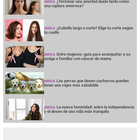
¿Terminar una amistad duele tanto como
AMIGA
una ruptura amorosa?
¿Cabello largo o corto? Elige tu corte según
AMIGA
tu cuello
Entre mujeres: guía para acompañar a su
AMIGA
amiga o familiar con cáncer de mama
Las perras que tienen cachorros pueden
AMIGA
tener una vejez más saludable
La nueva feminidad: entre la independencia
AMIGA
y el deseo de una vida más tranquila