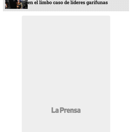
en el limbo caso de líderes garífunas