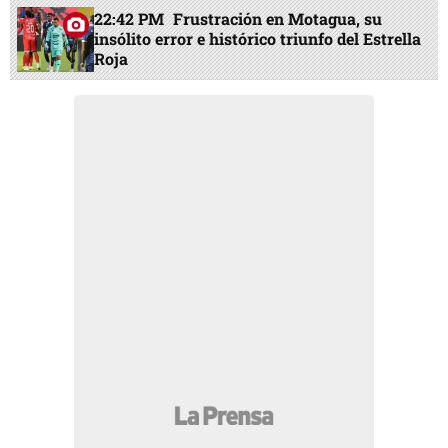
22:42 PM
Frustración en Motagua, su
insólito error e histórico triunfo del Estrella
Roja