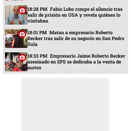
18:28 PM
Fabio Lobo rompe el silencio tras
salir de prisión en USA y revela quiénes lo
visitaban
18:01 PM
Matan a empresario Roberto
Becker tras salir de su negocio en San Pedro
Sula
18:33 PM
Empresario Jaime Roberto Becker
asesinado en SPS se dedicaba a la venta de
motos