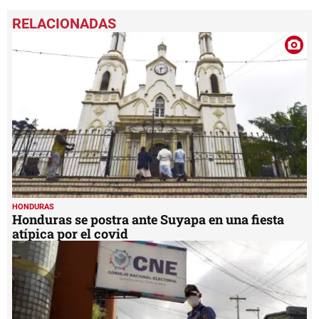
0
seconds
of
6
minutes,
12
seconds
HONDURAS
Honduras se postra ante Suyapa en una fiesta
atípica por el covid