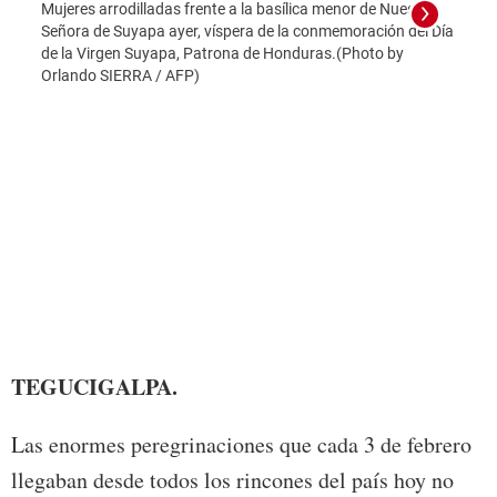
Mujeres arrodilladas frente a la basílica menor de Nuestra
Señora de Suyapa ayer, víspera de la conmemoración del Día
de la Virgen Suyapa, Patrona de Honduras.(Photo by
Orlando SIERRA / AFP)
Foto:
TEGUCIGALPA.
Las enormes peregrinaciones que cada 3 de febrero
llegaban desde todos los rincones del país hoy no