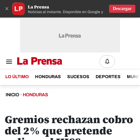
La Prensa
×
Descargar
Noticias al instante. Disponible en Google y IOS
LO ÚLTIMO
HONDURAS
SUCESOS
DEPORTES
MUN
INICIO
·
HONDURAS
Gremios rechazan cobro
del 2% que pretende