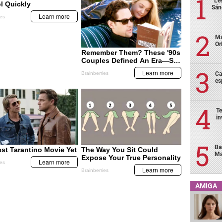
“Le
Sán
Ma
Or
Ca
es
Te
in
Ba
Ma
AMIGA