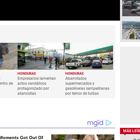
HONDURAS
HONDURAS
s
Empresarios lamentan
Abarrotados
entro de
actos vandálicos
supermercados y
protagonizado por
gasolineras sampedranas
aliancistas
por temor de turbas
MÁS LEÍ