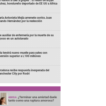
s vamos a caer a golpes”: El relato de Bryan
chez, hondureño deportado de EE UU a África
ría Antonieta Mejía arremete contra Juan
lando Hernández por la reelección
e auxiliar de enfermería por la muerte de su
poso en un autolavado
la tendrá nuevo muelle para yates con
versión superior a L100 millones
rcelona recibe respuesta inesperada del
nchester City por Rodri
¿Terminar una amistad duele
AMIGA
tanto como una ruptura amorosa?