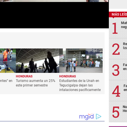
MÁS LEÍ
Mat
neg
Re
Iz
Fa
en
HONDURAS
HONDURAS
entes” en
Turismo aumenta un 25%
Estudiantes de la Unah en
este primer semestre
Tegucigalpa dejan las
Fa
intalaciones pacíficamente
en
Nu
Ho