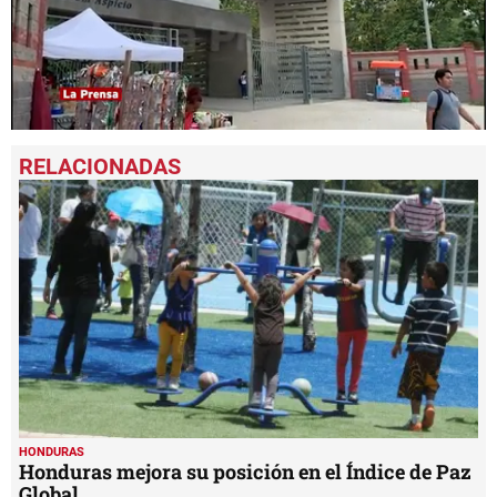
0
seconds
of
2
minutes,
46
seconds
HONDURAS
Honduras mejora su posición en el Índice de Paz
Global