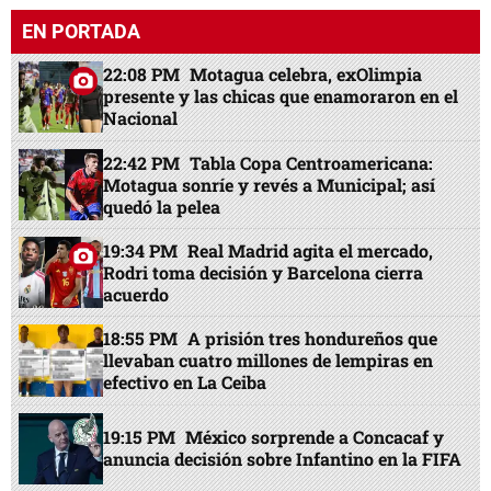
EN PORTADA
22:08 PM
Motagua celebra, exOlimpia
presente y las chicas que enamoraron en el
Nacional
22:42 PM
Tabla Copa Centroamericana:
Motagua sonríe y revés a Municipal; así
quedó la pelea
19:34 PM
Real Madrid agita el mercado,
Rodri toma decisión y Barcelona cierra
acuerdo
18:55 PM
A prisión tres hondureños que
llevaban cuatro millones de lempiras en
efectivo en La Ceiba
19:15 PM
México sorprende a Concacaf y
anuncia decisión sobre Infantino en la FIFA