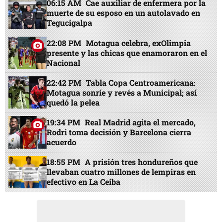
06:15 AM
Cae auxiliar de enfermera por la
muerte de su esposo en un autolavado en
Tegucigalpa
22:08 PM
Motagua celebra, exOlimpia
presente y las chicas que enamoraron en el
Nacional
22:42 PM
Tabla Copa Centroamericana:
Motagua sonríe y revés a Municipal; así
quedó la pelea
19:34 PM
Real Madrid agita el mercado,
Rodri toma decisión y Barcelona cierra
acuerdo
18:55 PM
A prisión tres hondureños que
llevaban cuatro millones de lempiras en
efectivo en La Ceiba