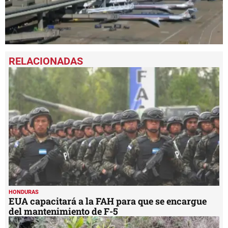
0
seconds
of
1
minute,
32
seconds
HONDURAS
EUA capacitará a la FAH para que se encargue
del mantenimiento de F-5