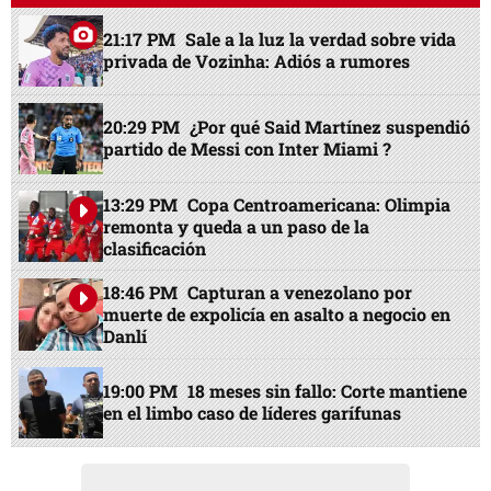
21:17 PM
Sale a la luz la verdad sobre vida
privada de Vozinha: Adiós a rumores
20:29 PM
¿Por qué Said Martínez suspendió
partido de Messi con Inter Miami ?
13:29 PM
Copa Centroamericana: Olimpia
remonta y queda a un paso de la
clasificación
18:46 PM
Capturan a venezolano por
muerte de expolicía en asalto a negocio en
Danlí
19:00 PM
18 meses sin fallo: Corte mantiene
en el limbo caso de líderes garífunas