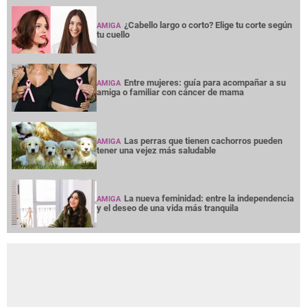
¿Cabello largo o corto? Elige tu corte según
AMIGA
tu cuello
Entre mujeres: guía para acompañar a su
AMIGA
amiga o familiar con cáncer de mama
Las perras que tienen cachorros pueden
AMIGA
tener una vejez más saludable
La nueva feminidad: entre la independencia
AMIGA
y el deseo de una vida más tranquila