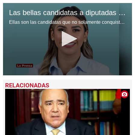
Las bellas candidatas a diputadas del Partido Nacional
Ellas son las candidatas que no solamente conquistaron a los electores con sus propuestas, sino con su belleza.
0
seconds
of
1
minute,
7
seconds