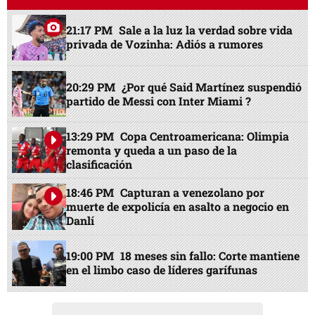
21:17 PM
Sale a la luz la verdad sobre vida
privada de Vozinha: Adiós a rumores
20:29 PM
¿Por qué Said Martínez suspendió
partido de Messi con Inter Miami ?
13:29 PM
Copa Centroamericana: Olimpia
remonta y queda a un paso de la
clasificación
18:46 PM
Capturan a venezolano por
muerte de expolicía en asalto a negocio en
Danlí
19:00 PM
18 meses sin fallo: Corte mantiene
en el limbo caso de líderes garífunas