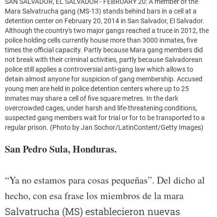
SAN SALVADOR, EL SALVADOR - FEBRUARY 20: A member of the
Mara Salvatrucha gang (MS-13) stands behind bars in a cell at a
detention center on February 20, 2014 in San Salvador, El Salvador.
Although the country's two major gangs reached a truce in 2012, the
police holding cells currently house more than 3000 inmates, five
times the official capacity. Partly because Mara gang members did
not break with their criminal activities, partly because Salvadorean
police still applies a controversial anti-gang law which allows to
detain almost anyone for suspicion of gang membership. Accused
young men are held in police detention centers where up to 25
inmates may share a cell of five square metres. In the dark
overcrowded cages, under harsh and life-threatening conditions,
suspected gang members wait for trial or for to be transported to a
regular prison. (Photo by Jan Sochor/LatinContent/Getty Images)
San Pedro Sula, Honduras.
“Ya no estamos para cosas pequeñas”. Del dicho al
hecho, con esa frase los miembros de la mara
Salvatrucha (MS) establecieron nuevas