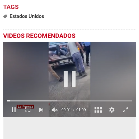
Estados Unidos
VIDEOS RECOMENDADOS
0
seconds
of
1
minute,