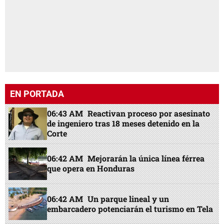
de ingeniero tras 18 meses detenido en la
Corte
06:42 AM
Mejorarán la única línea férrea
que opera en Honduras
06:42 AM
Un parque lineal y un
embarcadero potenciarán el turismo en Tela
15:21 PM
Real España mantiene su paso
perfecto tras vencer al Génesis PN
20:22 PM
Impactante revelación: FBI
destapa plan para asesinar a Messi