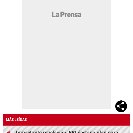
MÁS LEÍDAS
Impactante revelación: FBI destapa plan para
asesinar a Messi
Real España mantiene su paso perfecto tras
vencer al Génesis PN
Mejorarán la única línea férrea que opera en
Honduras
Un parque lineal y un embarcadero potenciarán