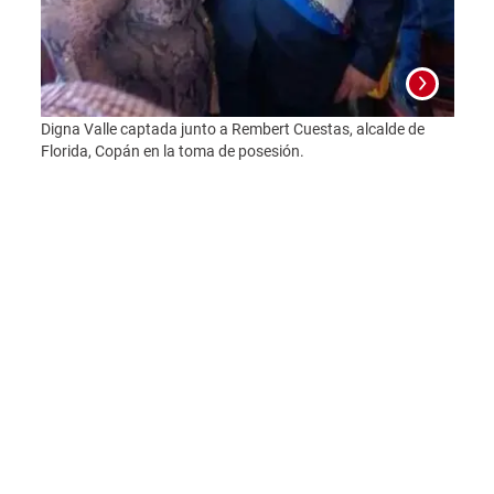
Digna Valle captada junto a Rembert Cuestas, alcalde de
Florida, Copán en la toma de posesión.
Mayra
procr