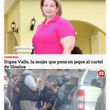
minutes,
56
seconds
HONDURAS
Digna Valle, la mujer que pone en jaque al cartel
de Sinaloa