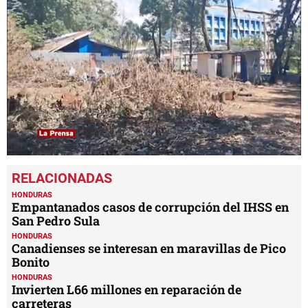
0
seconds
of
2
HONDURAS
minutes,
Empantanados casos de corrupción del IHSS en
46
San Pedro Sula
seconds
HONDURAS
Canadienses se interesan en maravillas de Pico
Bonito
HONDURAS
Invierten L66 millones en reparación de
carreteras