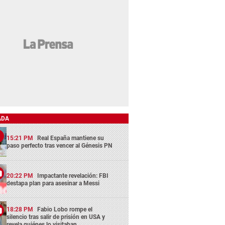
ADA
15:21 PM
Real España mantiene su
paso perfecto tras vencer al Génesis PN
20:22 PM
Impactante revelación: FBI
destapa plan para asesinar a Messi
18:28 PM
Fabio Lobo rompe el
silencio tras salir de prisión en USA y
revela quiénes lo visitaban