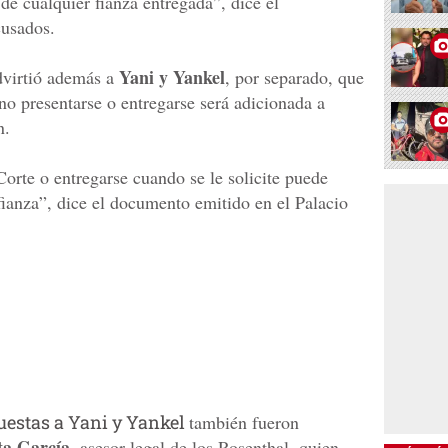
 de cualquier fianza entregada”, dice el
cusados.
Yani y Yankel
dvirtió además a
, por separado, que
no presentarse o entregarse será adicionada a
n.
orte o entregarse cuando se le solicite puede
 fianza”, dice el documento emitido en el Palacio
estas a Yani y Yankel
también fueron
ta García
, asesor legal de los Rosenthal, quien