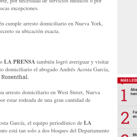
Corte, por necesidad de servicios médicos o por
pocas excepciones.
én cumple arresto domiciliario en Nueva York,
ecreto su ubicación exacta.
LA PRENSA
io
también logró averiguar y visitar
to domiciliario el abogado Andrés Acosta García,
 Rosenthal.
MÁS LEÍ
Aba
su arresto domiciliario en West Street, Nueva
her
por estar rodeada de una gran cantidad de
Fa
en
LA
costa García, el equipo periodístico de
nto está tan solo a dos bloques del Departamento
Mu