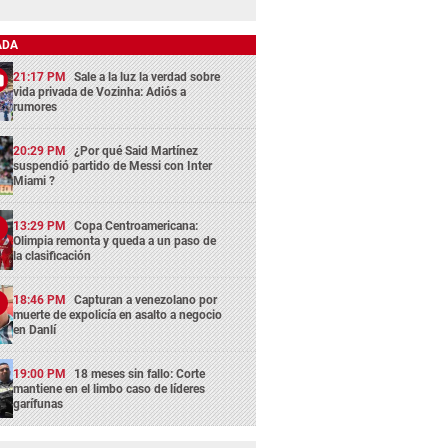
ADA
21:17 PM
Sale a la luz la verdad sobre
vida privada de Vozinha: Adiós a
rumores
20:29 PM
¿Por qué Said Martínez
suspendió partido de Messi con Inter
Miami ?
13:29 PM
Copa Centroamericana:
Olimpia remonta y queda a un paso de
la clasificación
18:46 PM
Capturan a venezolano por
muerte de expolicía en asalto a negocio
en Danlí
19:00 PM
18 meses sin fallo: Corte
mantiene en el limbo caso de líderes
garífunas