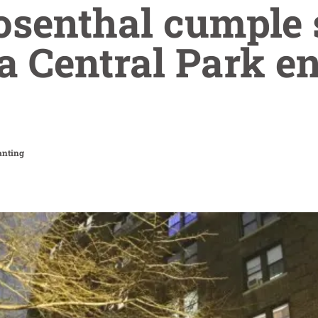
senthal cumple 
a Central Park e
anting