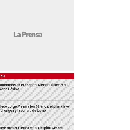
DAS
ndonados en el hospital Nasser Hilsaca y su
mana Básima
llece Jorge Messi a los 68 años: el pilar clave
 el origen y la carrera de Lionel
ere Nasser Hilsaca en el Hospital General