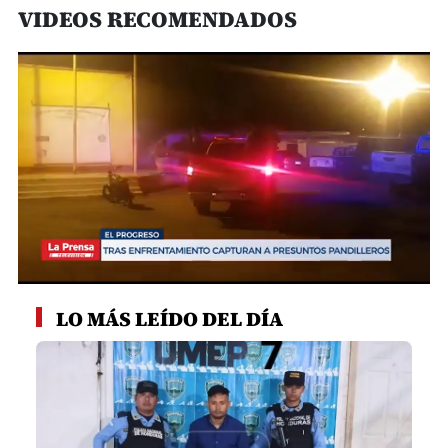
VIDEOS RECOMENDADOS
0
seconds
LO MÁS LEÍDO DEL DÍA
of
1
minute,
0