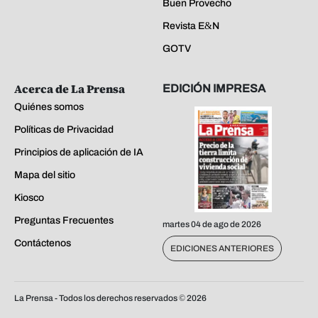
Buen Provecho
Revista E&N
GOTV
Acerca de La Prensa
EDICIÓN IMPRESA
Quiénes somos
Políticas de Privacidad
Principios de aplicación de IA
Mapa del sitio
Kiosco
Preguntas Frecuentes
martes 04 de ago de 2026
Contáctenos
EDICIONES ANTERIORES
La Prensa - Todos los derechos reservados ©
2026