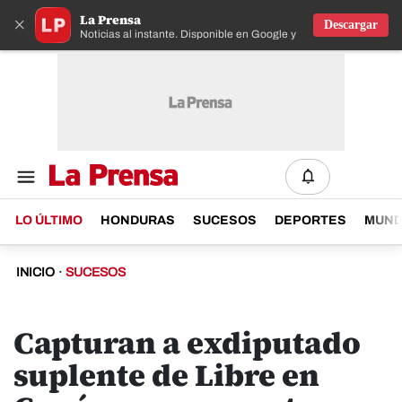
La Prensa
×
Descargar
Noticias al instante. Disponible en Google y IOS
LO ÚLTIMO
HONDURAS
SUCESOS
DEPORTES
MUN
INICIO
·
SUCESOS
Capturan a exdiputado
suplente de Libre en