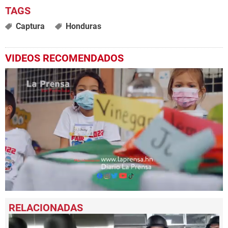
Captura
Honduras
VIDEOS RECOMENDADOS
0
seconds
of
3
minutes,