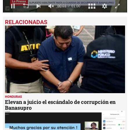
0
seconds
of
1
minute,
0
HONDURAS
Elevan a juicio el escándalo de corrupción en
Banasupro