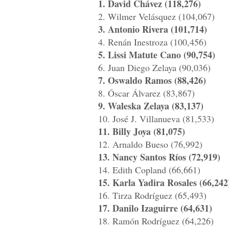
1. David Chávez (118,276)
2. Wilmer Velásquez (104,067)
3. Antonio Rivera (101,714)
4. Renán Inestroza (100,456)
5. Lissi Matute Cano (90,754)
6. Juan Diego Zelaya (90,036)
7. Oswaldo Ramos (88,426)
8. Óscar Álvarez (83,867)
9. Waleska Zelaya (83,137)
10. José J. Villanueva (81,533)
11. Billy Joya (81,075)
12. Arnaldo Bueso (76,992)
13. Nancy Santos Ríos (72,919)
14. Edith Copland (66,661)
15. Karla Yadira Rosales (66,242
16. Tirza Rodríguez (65,493)
17. Danilo Izaguirre (64,631)
18. Ramón Rodríguez (64,226)