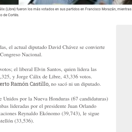
Cálix (Libre) fueron los más votados en sus partidos en Francisco Morazán, mientr
to de Cortés.
as, el actual diputado David Chávez se convierte
l Congreso Nacional.
otos; el liberal Elvin Santos, quien lidera las
,325, y Jorge Cálix de Libre, 43,336 votos.
erto Ramón Castillo,
no sacó ni un diputado.
re Unidos por la Nueva Honduras (67 candidaturas)
bas lideradas por el presidente Juan Orlando
otaciones Reynaldo Ekónomo (39,743), le sigue
tellón (33,536).