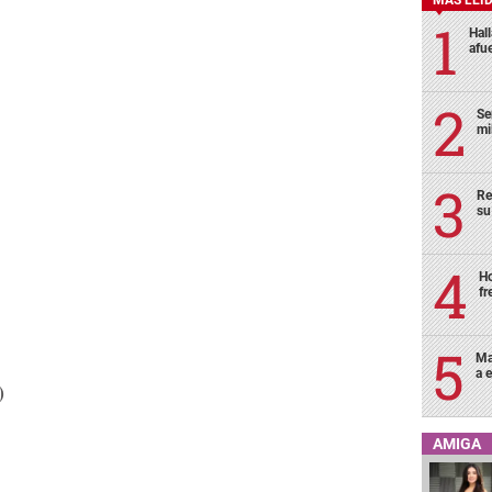
Hal
afu
Se
mi
Re
su
Ho
fr
Ma
a e
)
AMIGA