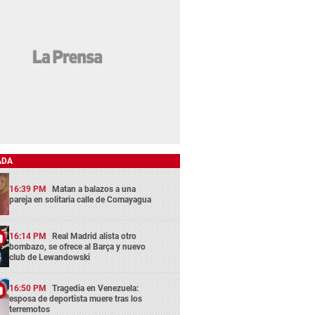
ADA
16:39 PM
Matan a balazos a una
pareja en solitaria calle de Comayagua
16:14 PM
Real Madrid alista otro
bombazo, se ofrece al Barça y nuevo
club de Lewandowski
16:50 PM
Tragedia en Venezuela:
esposa de deportista muere tras los
terremotos