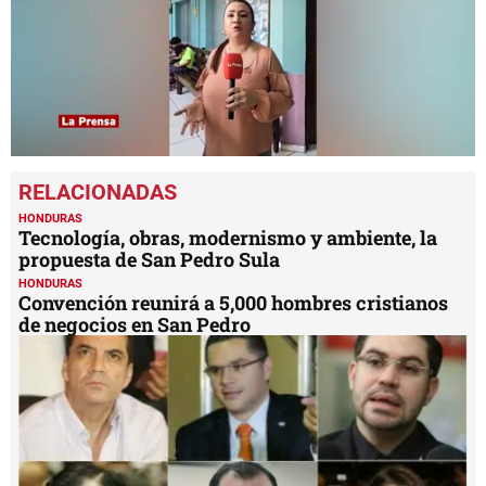
0
seconds
of
5
HONDURAS
minutes,
Tecnología, obras, modernismo y ambiente, la
59
propuesta de San Pedro Sula
seconds
HONDURAS
Convención reunirá a 5,000 hombres cristianos
de negocios en San Pedro