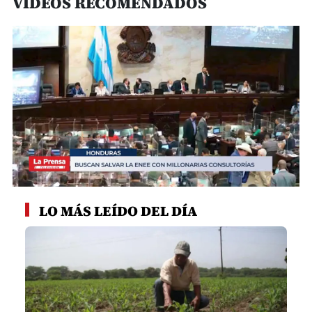
VIDEOS RECOMENDADOS
0
seconds
LO MÁS LEÍDO DEL DÍA
of
1
minute,
38
seconds