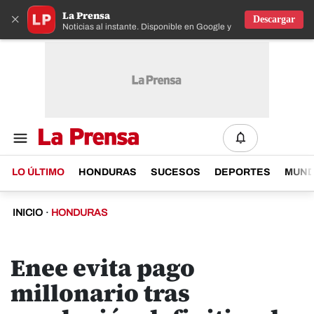
La Prensa
×
Descargar
Noticias al instante. Disponible en Google y IOS
LO ÚLTIMO
HONDURAS
SUCESOS
DEPORTES
MUN
INICIO
·
HONDURAS
Enee evita pago
millonario tras