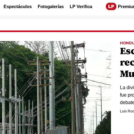
Espectáculos
Fotogalerías
LP Verifica
Premiu
HOND
Esc
re
Mu
La div
fue pr
debate
Luis Rod