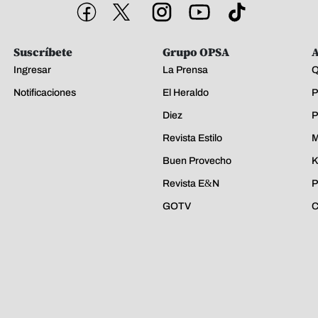
Suscríbete
Grupo OPSA
A
Ingresar
La Prensa
Q
Notificaciones
El Heraldo
P
Diez
P
Revista Estilo
M
Buen Provecho
K
Revista E&N
P
GOTV
C