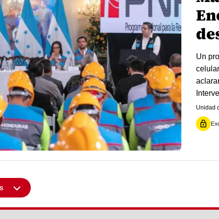
En
de
Un pro
celula
aclara
Interv
Unidad d
Exc
s