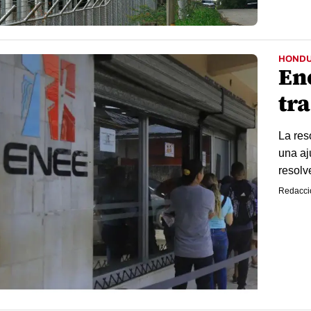
HOND
En
tra
La res
una aj
resolv
Redacci