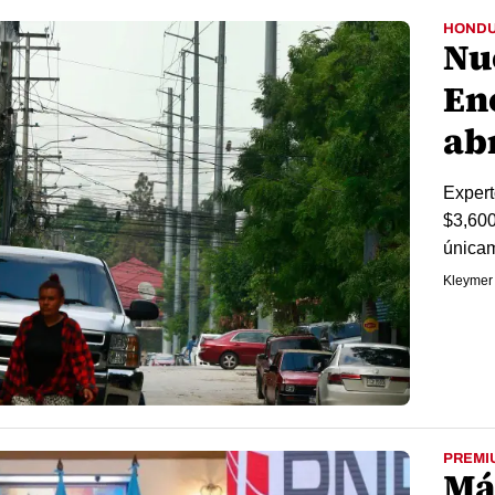
HOND
Nu
En
ab
Expert
$3,600
únicam
Kleymer
PREMI
Má