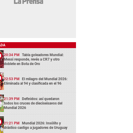
ADA
20:34 PM
Tabla goleadores Mundial:
Messi responde, revés a CR7 y otro
doblete en Bota de Oro
22:53 PM
El milagro del Mundial 2026:
Eliminada al 94 y clasificada en el 96
21:39 PM
Definidos: así quedaron
todos los cruces de dieciseisavos del
Mundial 2026
21:21 PM
Mundial 2026: Insólito y
drástico castigo a jugadores de Uruguay