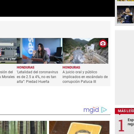
HONDURAS
HONDURAS
esión del
'Letalidad del coronavirus
A juicio oral y público
a Morales
es de 2.5 a 4%, no es tan
implicados en escándalo de
alta”: Piedad Huerta
corrupción Patuca III
MÁS LEÍ
Esp
rega