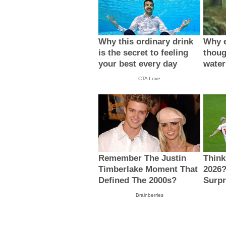
Why this ordinary drink
Why e
is the secret to feeling
thoug
your best every day
water
CTA Love
Remember The Justin
Think
Timberlake Moment That
2026?
Defined The 2000s?
Surpr
Brainberries