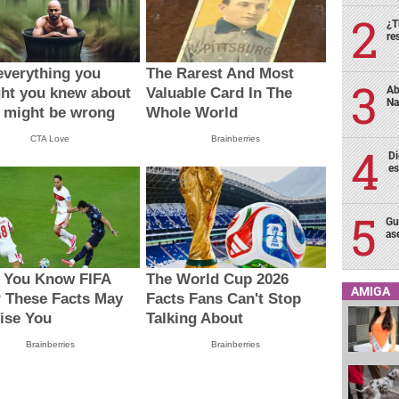
¿T
re
verything you
The Rarest And Most
Ab
ht you knew about
Valuable Card In The
Na
 might be wrong
Whole World
CTA Love
Brainberries
Di
es
Gu
as
 You Know FIFA
The World Cup 2026
AMIGA
 These Facts May
Facts Fans Can't Stop
ise You
Talking About
Brainberries
Brainberries