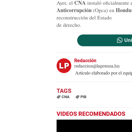
CNA
Ayer, el
instaló oficialmente 
Anticorrupción
Hondu
(Opca) en
reconstrucción del Estado
de derecho.
Uni
Redacción
redaccion@laprensa.hn
Artículo elaborado por el eq
CNA
PIB
VIDEOS RECOMENDADOS