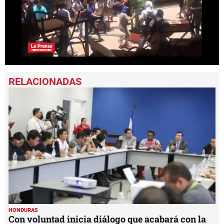
0
seconds
of
1
minute,
7
seconds
HONDURAS
Con voluntad inicia diálogo que acabará con la