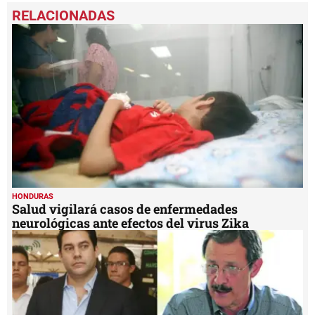
seconds
of
47
seconds
HONDURAS
Salud vigilará casos de enfermedades
neurológicas ante efectos del virus Zika