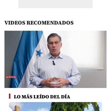
VIDEOS RECOMENDADOS
0
seconds
LO MÁS LEÍDO DEL DÍA
of
55
seconds