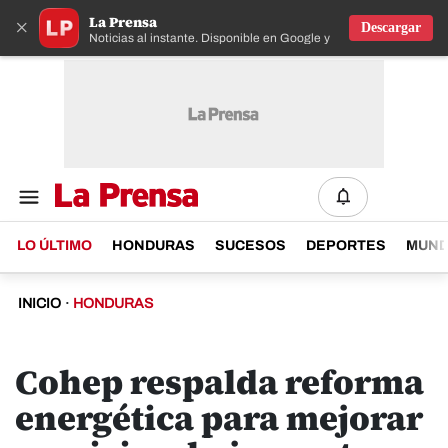
La Prensa
×
Descargar
Noticias al instante. Disponible en Google y IOS
LO ÚLTIMO
HONDURAS
SUCESOS
DEPORTES
MUN
INICIO
·
HONDURAS
Cohep respalda reforma
energética para mejorar