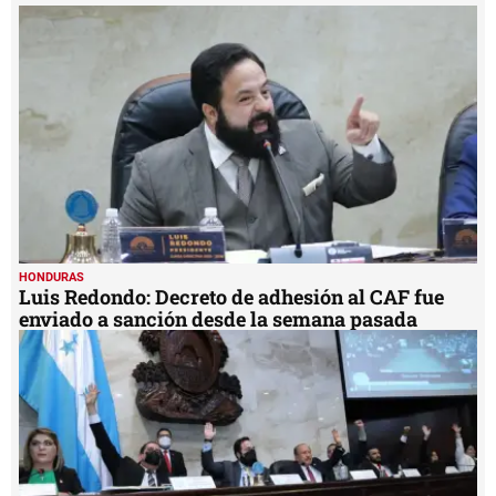
1
minute,
17
seconds
HONDURAS
Luis Redondo: Decreto de adhesión al CAF fue
enviado a sanción desde la semana pasada