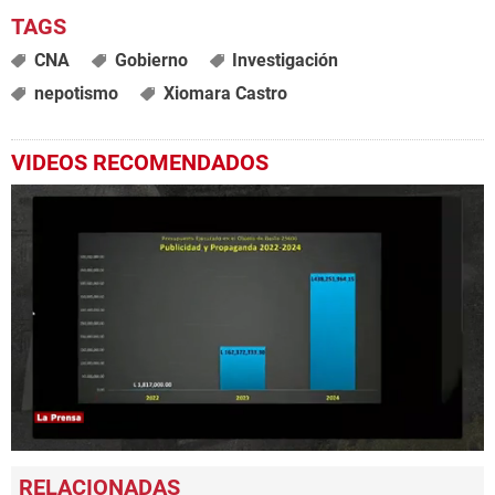
CNA
Gobierno
Investigación
nepotismo
Xiomara Castro
VIDEOS RECOMENDADOS
0
seconds
of