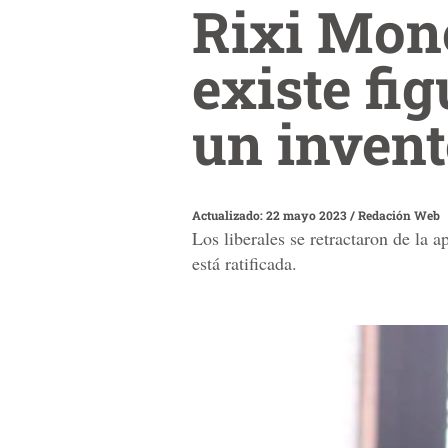
Rixi Monc
existe fig
un inven
Actualizado: 22 mayo 2023
/
Redación Web
Los liberales se retractaron de la 
está ratificada.