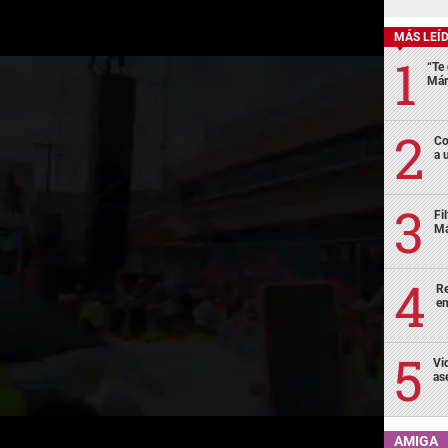
MÁS LEÍ
“Te 
Már
Co
a 
Fi
Má
Re
en
Vi
as
AMIGA