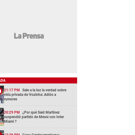
ADA
21:17 PM
Sale a la luz la verdad sobre
vida privada de Vozinha: Adiós a
rumores
20:29 PM
¿Por qué Said Martínez
suspendió partido de Messi con Inter
Miami ?
13:29 PM
Copa Centroamericana: