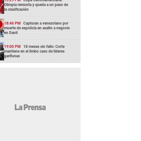
Olimpia remonta y queda a un paso de
la clasificación
18:46 PM
Capturan a venezolano por
muerte de expolicía en asalto a negocio
en Danlí
19:00 PM
18 meses sin fallo: Corte
mantiene en el limbo caso de líderes
garífunas