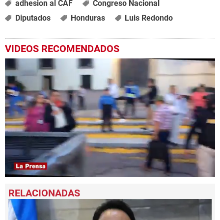
adhesion al CAF
Congreso Nacional
Diputados
Honduras
Luis Redondo
VIDEOS RECOMENDADOS
0
seconds
of
2
minutes,
24