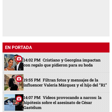
EN PORTADA
14:02 PM
Cristiano y Georgina impactan
con regalo que pidieron para su boda
19:55 PM
Filtran fotos y mensajes de la
influencer Valeria Márquez y el hijo del “R1”
14:07 PM
Videos provocando a narcos: la
hipótesis sobre el asesinato de César
Gastélum