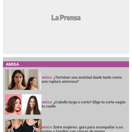
AMIGA
¿Terminar una amistad duele tanto como
AMIGA
una ruptura amorosa?
¿Cabello largo o corto? Elige tu corte según
AMIGA
tu cuello
Entre mujeres: guía para acompañar a su
AMIGA
amiga o familiar con cáncer de mama