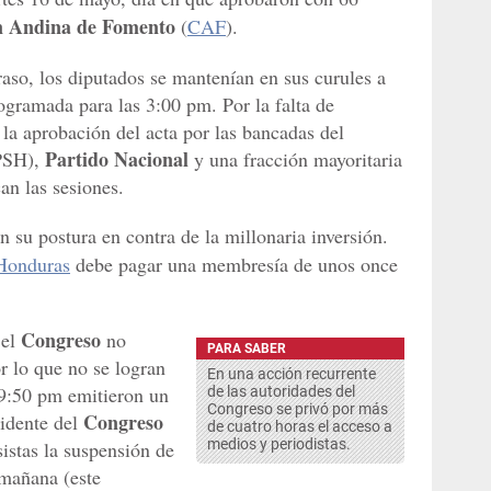
n Andina de Fomento
(
CAF
).
raso, los diputados se mantenían en sus curules a
rogramada para las 3:00 pm. Por la falta de
la aprobación del acta por las bancadas del
Partido Nacional
PSH),
y una fracción mayoritaria
an las sesiones.
 su postura en contra de la millonaria inversión.
Honduras
debe pagar una membresía de unos once
Congreso
el
no
PARA SABER
or lo que no se logran
En una acción recurrente
s 9:50 pm emitieron un
de las autoridades del
Congreso se privó por más
Congreso
idente del
de cuatro horas el acceso a
medios y periodistas.
esistas la suspensión de
 mañana (este