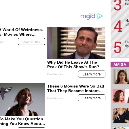
su
Ha
af
El
ti
AMIGA