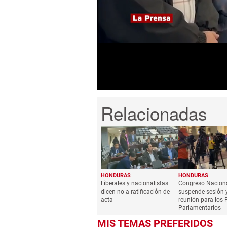
seconds
of
5
minutes,
38
seconds
Volume
0%
HONDURAS
HONDURAS
Liberales y nacionalistas
Congreso Nacion
dicen no a ratificación de
suspende sesión 
acta
reunión para los
Parlamentarios
MIS TEMAS PREFERIDOS