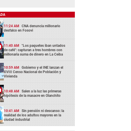
ADA
11:24 AM
CNA denuncia millonario
desfalco en Fosovi
11:40 AM
"Los paquetes iban untados
de café": capturan a tres hombres con
millonaria suma de dinero en La Ceiba
10:59 AM
Gobierno y el INE lanzan el
XVIII Censo Nacional de Población y
Vivienda
10:48 AM
Salen a la luz las primeras
hipótesis de la masacre en Olanchito
10:41 AM
Sin pensión ni descanso: la
realidad de los adultos mayores en la
ciudad industrial