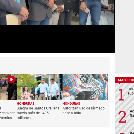
MÁS LEÍ
JOH
sup
HONDURAS
HONDURAS
al
Suegra de Santos Orellana
Autorizan uso de fármaco
Ac
y convoca
movió más de L485
pese a falla
Ga
 Premios
millones
Re