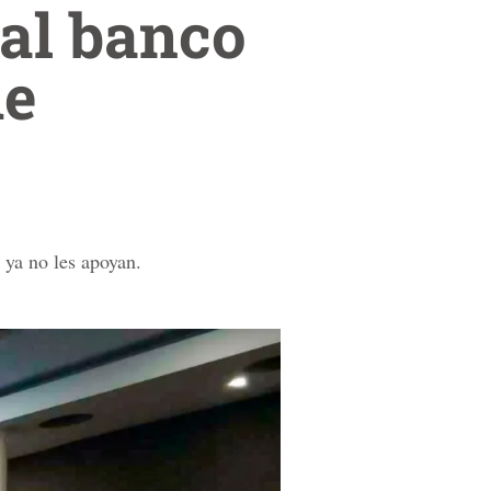
 al banco
de
 ya no les apoyan.